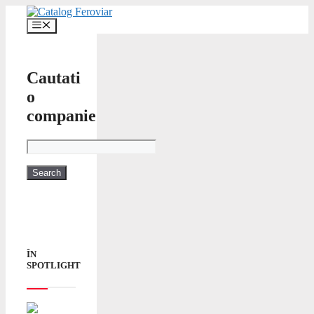
Skip
to
Menu
content
Cautati
o
companie
ÎN
SPOTLIGHT