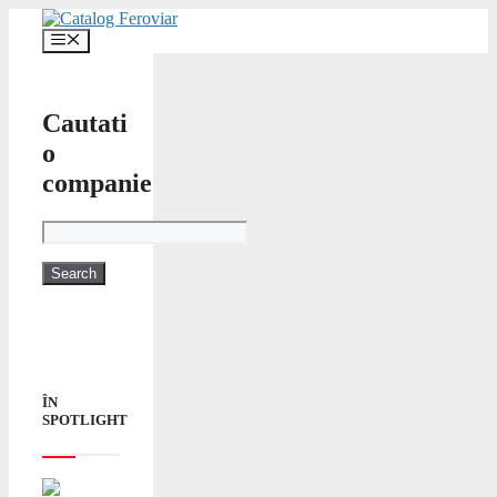
Skip
to
Menu
content
Cautati
o
companie
ÎN
SPOTLIGHT