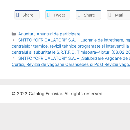
Share
Tweet
Share
Mail
Anunturi
,
Anunturi de participare
SNTFC “CFR CALATORI” S.A. – Lucrarile de intretinere, repar
centralelor termice, revizii tehnice programate si interventii la
centralul si subunitatile S.R.T.F.C. Timisoara-4loturi (08.02.2
SNTFC “CFR CALATORI” S.A. – „Salubrizare vagoane de ca
Curtici, Revizia de vagoane Caransebes si Post Revizie vagoan
© 2023 Catalog Feroviar. All rights reserved.