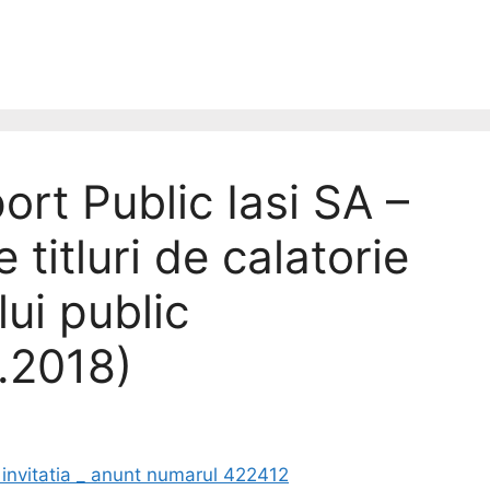
rt Public Iasi SA –
titluri de calatorie
ui public
2.2018)
 invitatia _ anunt numarul 422412