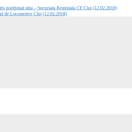
ru pozitionat sina – Sucursala Regionala CF Cluj (12.02.2018)
 de Locomotive Cluj (12.02.2018)