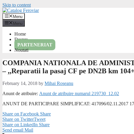
Skip to content
Menu
Menu
Home
Despre
PARTENERIAT
Noutati
COMPANIA NATIONALA DE ADMINIST
– ,,Reparatii la pasaj CF pe DN2B km 104+
February 14, 2018
by
Mihai Roseanu
Anunt de atribuire:
Anunt de atribuire numarul 219730_12.02
ANUNT DE PARTICIPARE SIMPLIFICAT: 417096/02.11.2017 17
Share on Facebook
Share
Share on Twitter
Tweet
Share on LinkedIn
Share
Send email
Mail