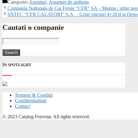
Categories
Anunturi
,
Anunturi de atribuire
Compania Nationala de Cai Ferate “CFR” SA – Masina / utilaj pent
SNTFC “CFR CALATORI” S.A. – Grup vinciuri 4×20 tf la Depoul
Cautati o companie
ÎN SPOTLIGHT
Termeni & Conditii
Confidentialitate
Contact
© 2023 Catalog Feroviar. All rights reserved.