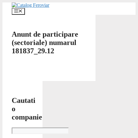
Skip
to
Menu
content
Anunt de participare
(sectoriale) numarul
181837_29.12
Cautati
o
companie