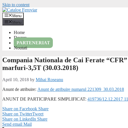
Skip to content
Menu
Menu
Home
Despre
PARTENERIAT
Noutati
Compania Nationala de Cai Ferate “CFR” 
marfuri-3,5T (30.03.2018)
April 10, 2018
by
Mihai Roseanu
Anunt de atribuire:
Anunt de atribuire numarul 221309_30.03.2018
ANUNT DE PARTICIPARE SIMPLIFICAT:
419736/12.12.2017 11
Share on Facebook
Share
Share on Twitter
Tweet
Share on LinkedIn
Share
Send email
Mail