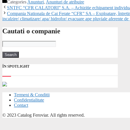
Categories
Anunturi
,
Anunturi de atribuire
SNTFC “CFR CALATORI” S.A. – Achizitie echipament individual de
Compania Nationala de Cai Ferate “CFR” SA – Exploatare, întretinere s
incalzire/ climatizare/ apa/ hidrofor/ evacuare ape pluviale aferente 
Cautati o companie
ÎN SPOTLIGHT
Termeni & Conditii
Confidentialitate
Contact
© 2023 Catalog Feroviar. All rights reserved.