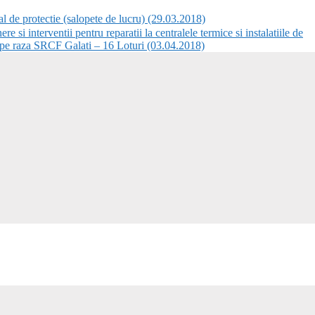
 protectie (salopete de lucru) (29.03.2018)
i interventii pentru reparatii la centralele termice si instalatiile de
de pe raza SRCF Galati – 16 Loturi (03.04.2018)