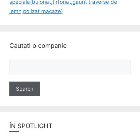
speciala(bulonat,tirfonat,gaurit traverse de
lemn,polizat macaze)
Cautati o companie
ÎN SPOTLIGHT