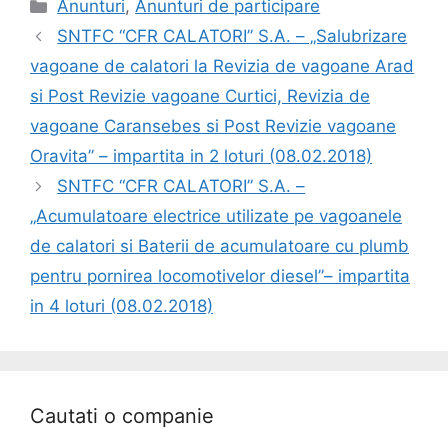
Anunturi
,
Anunturi de participare
SNTFC “CFR CALATORI” S.A. – „Salubrizare
vagoane de calatori la Revizia de vagoane Arad
si Post Revizie vagoane Curtici, Revizia de
vagoane Caransebes si Post Revizie vagoane
Oravita” – impartita in 2 loturi (08.02.2018)
SNTFC “CFR CALATORI” S.A. –
„Acumulatoare electrice utilizate pe vagoanele
de calatori si Baterii de acumulatoare cu plumb
pentru pornirea locomotivelor diesel”– impartita
in 4 loturi (08.02.2018)
Cautati o companie