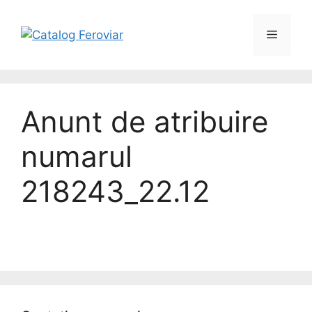
Skip
to
Menu
content
Anunt de atribuire
numarul
218243_22.12