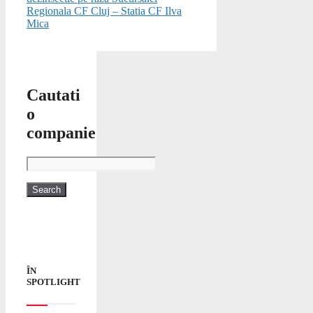
Regionala CF Cluj – Statia CF Ilva
Mica
Cautati
o
companie
ÎN
SPOTLIGHT