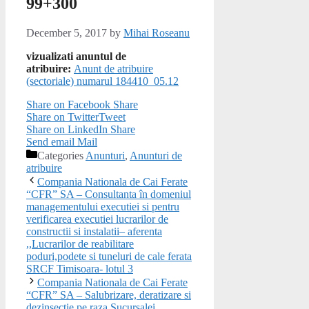
99+300
December 5, 2017
by
Mihai Roseanu
vizualizati anuntul de
atribuire:
Anunt de atribuire
(sectoriale) numarul 184410_05.12
Share on Facebook
Share
Share on Twitter
Tweet
Share on LinkedIn
Share
Send email
Mail
Categories
Anunturi
,
Anunturi de
atribuire
Compania Nationala de Cai Ferate
“CFR” SA – Consultanta în domeniul
managementului executiei si pentru
verificarea executiei lucrarilor de
constructii si instalatii– aferenta
,,Lucrarilor de reabilitare
poduri,podete si tuneluri de cale ferata
SRCF Timisoara- lotul 3
Compania Nationala de Cai Ferate
“CFR” SA – Salubrizare, deratizare si
dezinsectie pe raza Sucursalei