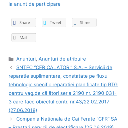
la anunt de participare
Share
Tweet
Share
Mail
Anunturi
,
Anunturi de atribuire
SNTFC “CFR CALATORI” S.A. – Servicii de
reparatie suplimentare, constatate pe fluxul
tehnologic specific reparatiei planificate tip RTG
pentru vag.de călători seria 2190 nr. 2190 031-
3 care face obiectul contr. nr.43/22.02.2017
(27.06.2018)
Compania Nationala de Cai Ferate “CFR” SA
– Prestari servicii de electrificare (25.06.2018)