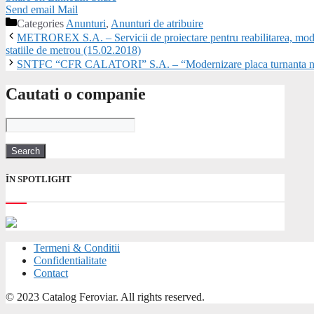
Send email
Mail
Categories
Anunturi
,
Anunturi de atribuire
METROREX S.A. – Servicii de proiectare pentru reabilitarea, moderni
statiile de metrou (15.02.2018)
SNTFC “CFR CALATORI” S.A. – “Modernizare placa turnanta nr. 
Cautati o companie
ÎN SPOTLIGHT
Termeni & Conditii
Confidentialitate
Contact
© 2023 Catalog Feroviar. All rights reserved.