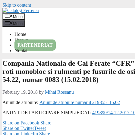
Skip to content
Menu
Menu
Home
Despre
PARTENERIAT
Noutati
Compania Nationala de Cai Ferate “CFR” SA
roti monobloc si rulmenti pe fusurile de os
54.22, numar 0083 (15.02.2018)
February 19, 2018
by
Mihai Roseanu
Anunt de atribuire:
Anunt de atribuire numarul 219855_15.02
ANUNT DE PARTICIPARE SIMPLIFICAT:
419890/14.12.2017 1
Share on Facebook
Share
Share on Twitter
Tweet
Share on LinkedIn
Share