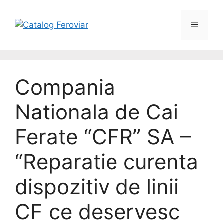
Skip
to
Menu
content
Compania
Nationala de Cai
Ferate “CFR” SA –
“Reparatie curenta
dispozitiv de linii
CF ce deservesc