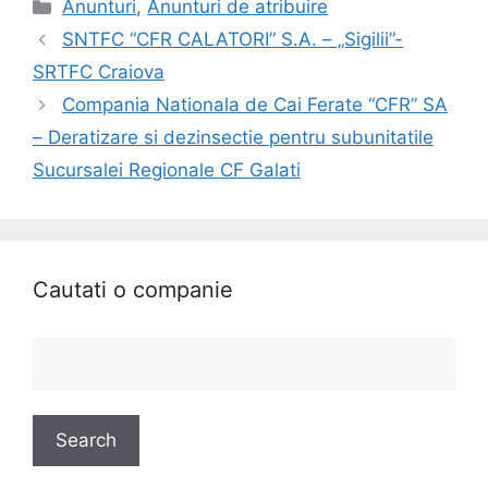
Categories
Anunturi
,
Anunturi de atribuire
SNTFC “CFR CALATORI” S.A. – „Sigilii”-
SRTFC Craiova
Compania Nationala de Cai Ferate “CFR” SA
– Deratizare si dezinsectie pentru subunitatile
Sucursalei Regionale CF Galati
Cautati o companie