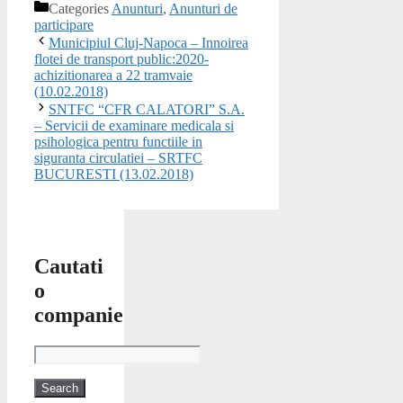
Categories
Anunturi
,
Anunturi de
participare
Municipiul Cluj-Napoca – Innoirea
flotei de transport public:2020-
achizitionarea a 22 tramvaie
(10.02.2018)
SNTFC “CFR CALATORI” S.A.
– Servicii de examinare medicala si
psihologica pentru functiile in
siguranta circulatiei – SRTFC
BUCURESTI (13.02.2018)
Cautati
o
companie