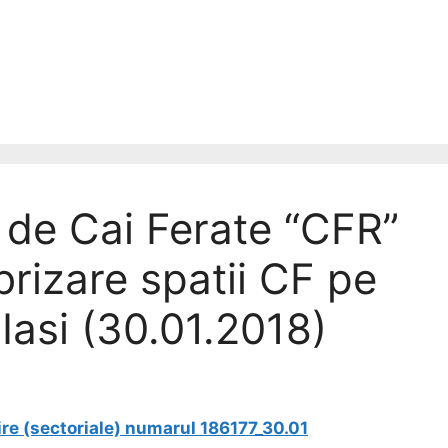
de Cai Ferate “CFR”
brizare spatii CF pe
Iasi (30.01.2018)
ire (sectoriale) numarul 186177_30.01