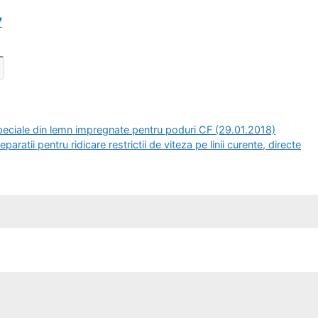
7
eciale din lemn impregnate pentru poduri CF (29.01.2018)
atii pentru ridicare restrictii de viteza pe linii curente, directe