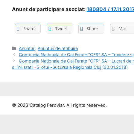
Anunt de participare asociat:
180804 / 17.11.201
Share
Tweet
Share
Mail
Anunturi
,
Anunturi de atribuire
Compania Nationala de Cai Ferate “CFR” SA – Traverse sp
Compania Nationala de Cai Ferate “CFR” SA – Lucrari de repar
si linii statii -5 loturi-Sucursala Regionala Cluj (30.01.2018)
© 2023 Catalog Feroviar. All rights reserved.