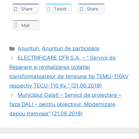
Share
Tweet
Share
Mail
Anunturi
,
Anunturi de participare
ELECTRIFICARE CFR S.A. – “ Servicii de
Reparare şi revitalizarea izolaţiei
transformatoarelor de tensiune tip TEMU-110kV
respectiv TECU-110 Kv ” (21.06.2018)
Municipiul Galati – Servicii de proiectare –
faza DALI – pentru obiectivul „Modernizare
depou tramvaie” (21.06.2018)