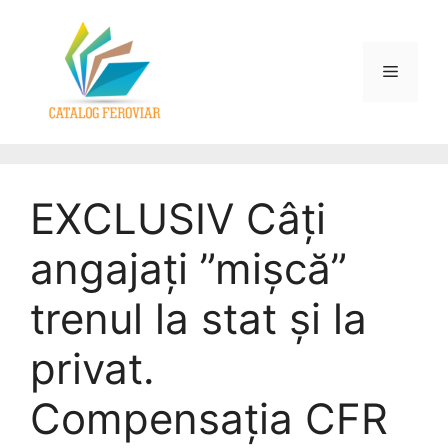
EXCLUSIV Câți
angajați ”mișcă”
trenul la stat și la
privat.
Compensația CFR