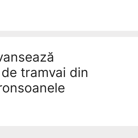
vansează
 de tramvai din
tronsoanele