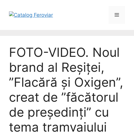
Skip
to
Menu
content
FOTO-VIDEO. Noul
brand al Reșiței,
”Flacără și Oxigen”,
creat de ”făcătorul
de președinți” cu
tema tramvaiului