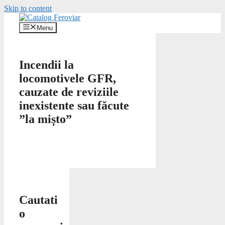
Skip to content
Menu
Incendii la
locomotivele GFR,
cauzate de reviziile
inexistente sau făcute
”la mișto”
Cautati
o