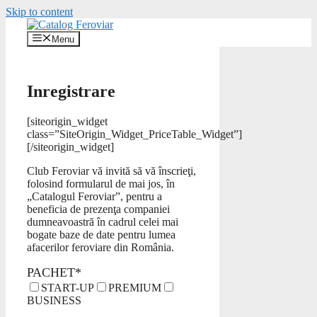
Skip to content
Menu
Inregistrare
[siteorigin_widget
class=”SiteOrigin_Widget_PriceTable_Widget”]
[/siteorigin_widget]
Club Feroviar vă invită să vă înscrieţi,
folosind formularul de mai jos, în
„Catalogul Feroviar”, pentru a
beneficia de prezenţa companiei
dumneavoastră în cadrul celei mai
bogate baze de date pentru lumea
afacerilor feroviare din România.
PACHET*
START-UP
PREMIUM
BUSINESS