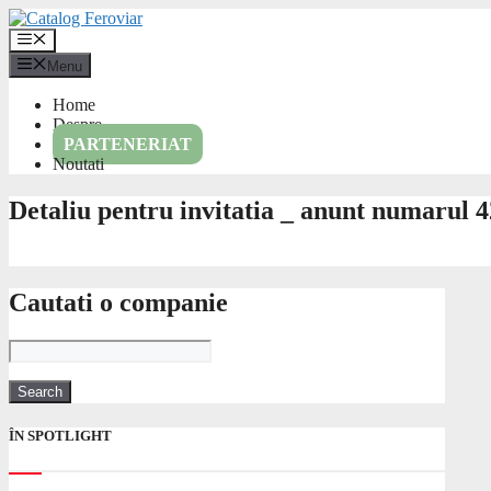
Skip
to
Menu
content
Menu
Home
Despre
PARTENERIAT
Noutati
Detaliu pentru invitatia _ anunt numarul 
Cautati o companie
ÎN SPOTLIGHT