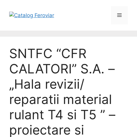
SNTFC “CFR
CALATORI” S.A. –
„Hala revizii/
reparatii material
rulant T4 si T5 ” –
proiectare si