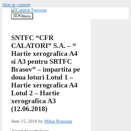
Skip to content
Menu
SNTFC “CFR
CALATORI” S.A. – “
Hartie xerografica A4
si A3 pentru SRTFC
Brasov” – impartita pe
doua loturi Lotul 1 –
Hartie xerografica A4
Lotul 2 – Hartie
xerografica A3
(12.06.2018)
June 15, 2018
by
Mihai Roseanu