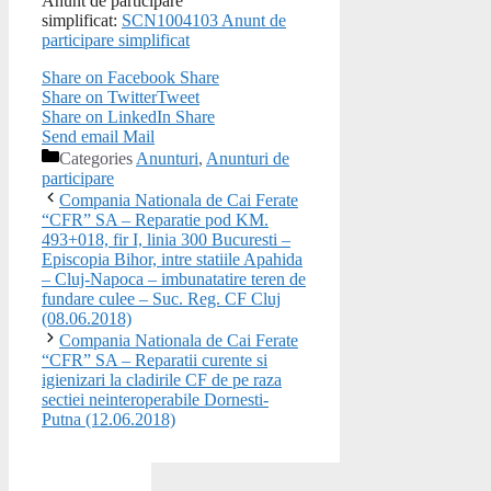
Anunt de participare
simplificat:
SCN1004103 Anunt de
participare simplificat
Share on Facebook
Share
Share on Twitter
Tweet
Share on LinkedIn
Share
Send email
Mail
Categories
Anunturi
,
Anunturi de
participare
Compania Nationala de Cai Ferate
“CFR” SA – Reparatie pod KM.
493+018, fir I, linia 300 Bucuresti –
Episcopia Bihor, intre statiile Apahida
– Cluj-Napoca – imbunatatire teren de
fundare culee – Suc. Reg. CF Cluj
(08.06.2018)
Compania Nationala de Cai Ferate
“CFR” SA – Reparatii curente si
igienizari la cladirile CF de pe raza
sectiei neinteroperabile Dornesti-
Putna (12.06.2018)