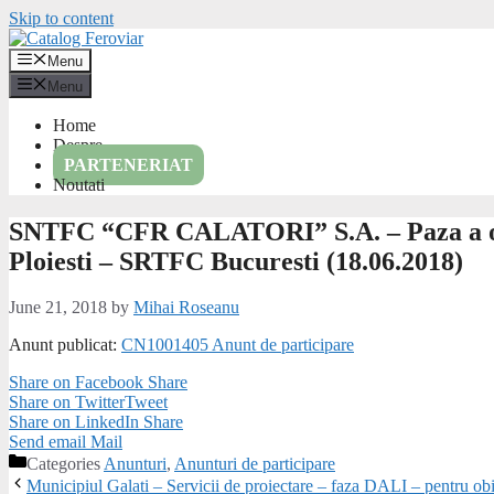
Skip to content
Menu
Menu
Home
Despre
PARTENERIAT
Noutati
SNTFC “CFR CALATORI” S.A. – Paza a obie
Ploiesti – SRTFC Bucuresti (18.06.2018)
June 21, 2018
by
Mihai Roseanu
Anunt publicat:
CN1001405 Anunt de participare
Share on Facebook
Share
Share on Twitter
Tweet
Share on LinkedIn
Share
Send email
Mail
Categories
Anunturi
,
Anunturi de participare
Municipiul Galati – Servicii de proiectare – faza DALI – pentru o