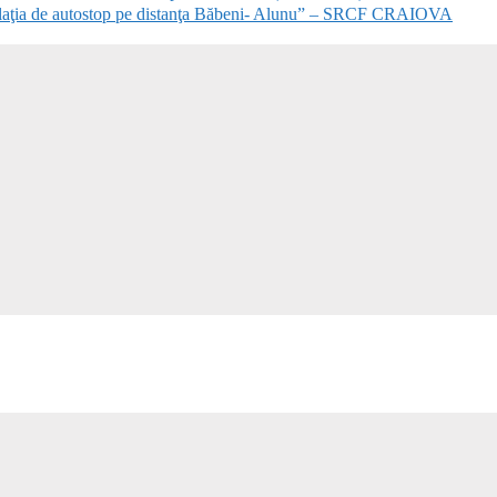
alaţia de autostop pe distanţa Băbeni- Alunu” – SRCF CRAIOVA