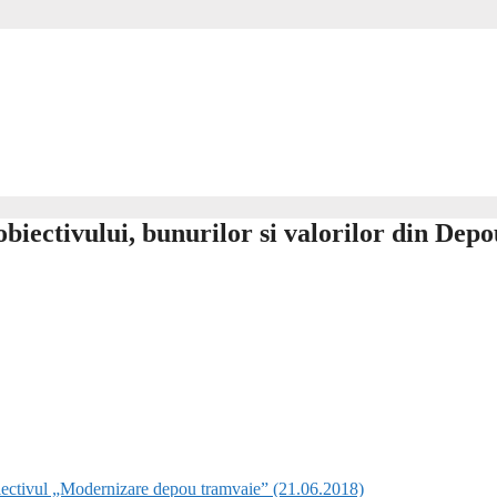
ctivului, bunurilor si valorilor din Depo
biectivul „Modernizare depou tramvaie” (21.06.2018)