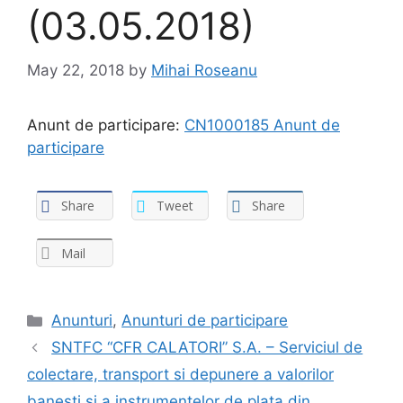
(03.05.2018)
May 22, 2018
by
Mihai Roseanu
Anunt de participare:
CN1000185 Anunt de
participare
Share
Tweet
Share
Mail
Categories
Anunturi
,
Anunturi de participare
SNTFC “CFR CALATORI” S.A. – Serviciul de
colectare, transport si depunere a valorilor
banesti si a instrumentelor de plata din