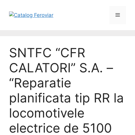
Skip
to
Menu
content
SNTFC “CFR
CALATORI” S.A. –
“Reparatie
planificata tip RR la
locomotivele
electrice de 5100