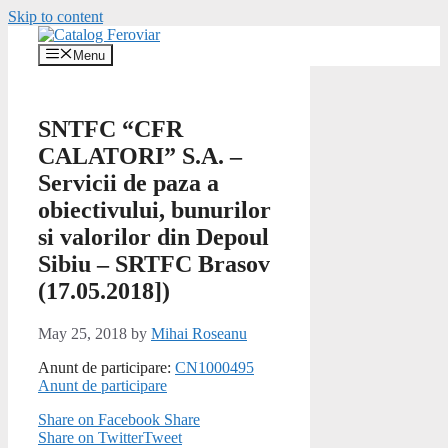
Skip to content
Menu
SNTFC “CFR
CALATORI” S.A. –
Servicii de paza a
obiectivului, bunurilor
si valorilor din Depoul
Sibiu – SRTFC Brasov
(17.05.2018])
May 25, 2018
by
Mihai Roseanu
Anunt de participare:
CN1000495
Anunt de participare
Share on Facebook
Share
Share on Twitter
Tweet