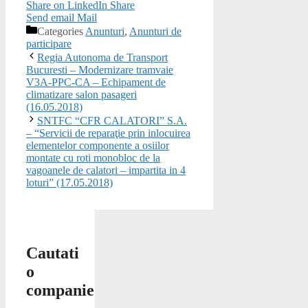
Share on LinkedIn
Share
Send email
Mail
Categories
Anunturi
,
Anunturi de
participare
Regia Autonoma de Transport
Bucuresti – Modernizare tramvaie
V3A-PPC-CA – Echipament de
climatizare salon pasageri
(16.05.2018)
SNTFC “CFR CALATORI” S.A.
– “Servicii de reparaţie prin inlocuirea
elementelor componente a osiilor
montate cu roti monobloc de la
vagoanele de calatori – impartita in 4
loturi” (17.05.2018)
Cautati
o
companie