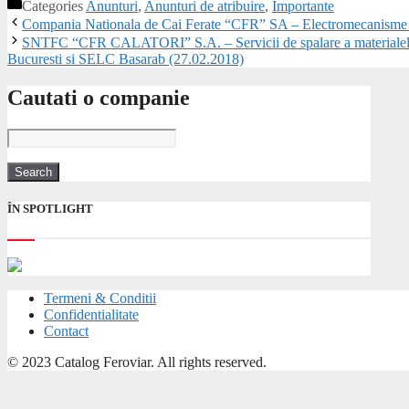
Categories
Anunturi
,
Anunturi de atribuire
,
Importante
Compania Nationala de Cai Ferate “CFR” SA – Electromecanisme d
SNTFC “CFR CALATORI” S.A. – Servicii de spalare a materialelor
Bucuresti si SELC Basarab (27.02.2018)
Cautati o companie
ÎN SPOTLIGHT
Termeni & Conditii
Confidentialitate
Contact
© 2023 Catalog Feroviar. All rights reserved.