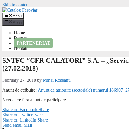
Skip to content
Menu
Menu
Home
Despre
PARTENERIAT
Noutati
SNTFC “CFR CALATORI” S.A. – ,,Servicii i
(27.02.2018)
February 27, 2018
by
Mihai Roseanu
Anunt de atribuire:
Anunt de atribuire (sectoriale) numarul 186907_2
Negociere fara anunt de participare
Share on Facebook
Share
Share on Twitter
Tweet
Share on LinkedIn
Share
Send email
Mail