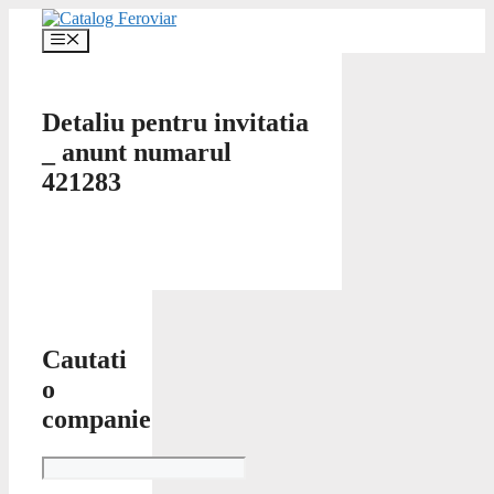
Skip
to
Menu
content
Detaliu pentru invitatia
_ anunt numarul
421283
Cautati
o
companie