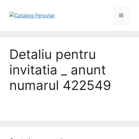
Skip
to
Menu
content
Detaliu pentru
invitatia _ anunt
numarul 422549