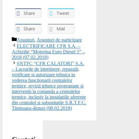
Share
Tweet
Share
Mail
Categories
Anunturi
,
Anunturi de participare
ELECTRIFICARE CFR S.A. –
Achizitie “Motorina Euro Diesel 5” –
2018 (07.02.2018)
SNTFC “CFR CALATORI” S.A.
– Lucrarile de intretinere, reparatii,
verificare si autorizare tehnica in
vederea functionarii centralelor
termice, revizii tehnice programate si
interventii la comanda a centralelor
termice, inclusiv la instalatiile aferente
din centralul si subunitatile S.R.T.F.C.
Timisoara-4loturi (08.02.2018)