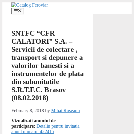
Skip
to
Menu
content
SNTFC “CFR
CALATORI” S.A. –
Servicii de colectare ,
transport si depunere a
valorilor banesti si a
instrumentelor de plata
din subunitatile
S.R.T.F.C. Brasov
(08.02.2018)
February 8, 2018
by
Mihai Roseanu
Vizualizati anuntul de
participare:
Detaliu pentru invitatia _
anunt numarul 422415