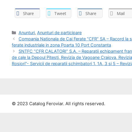
Share
Tweet
Share
Mail
Anunturi
,
Anunturi de participare
Compania Nationala de Cai Ferate “CFR” SA – Racord la sta
ferate industriale in zona Poarta 10 Port Constanta
SNTFC “CFR CALATORI” S.A. – Reparatii echipament frana. Se
de cale la Depoul Pitesti, Revizia de Vagoane Craiova, Revizi
Rosiori”- Servicii de reparatii schimbatori 1, 1A, 3 si 5 – Revi
© 2023 Catalog Feroviar. All rights reserved.