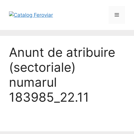
Skip
to
Menu
content
Anunt de atribuire
(sectoriale)
numarul
183985_22.11