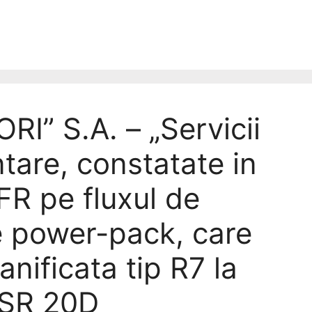
” S.A. – „Servicii
tare, constatate in
FR pe fluxul de
le power-pack, care
anificata tip R7 la
 SR 20D