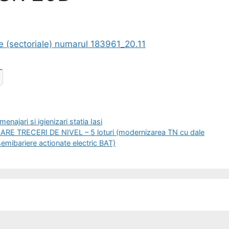
e (sectoriale) numarul 183961_20.11
ajari si igienizari statia Iasi
ARE TRECERI DE NIVEL – 5 loturi (modernizarea TN cu dale
semibariere actionate electric BAT)