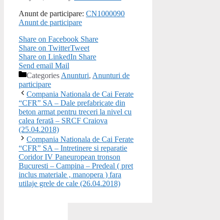
Anunt de participare:
CN1000090
Anunt de participare
Share on Facebook
Share
Share on Twitter
Tweet
Share on LinkedIn
Share
Send email
Mail
Categories
Anunturi
,
Anunturi de
participare
Compania Nationala de Cai Ferate
“CFR” SA – Dale prefabricate din
beton armat pentru treceri la nivel cu
calea ferată – SRCF Craiova
(25.04.2018)
Compania Nationala de Cai Ferate
“CFR” SA – Intretinere si reparatie
Coridor IV Paneuropean tronson
Bucuresti – Campina – Predeal ( pret
inclus materiale , manopera ) fara
utilaje grele de cale (26.04.2018)