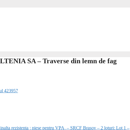
NIA SA – Traverse din lemn de fag
rul 423957
alta rezistenta ; piese pentru VPA, – SRCF Brasov – 2 loturi: Lot 1 –