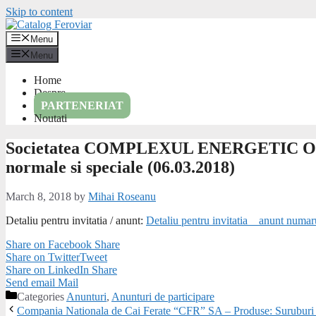
Skip to content
Menu
Menu
Home
Despre
PARTENERIAT
Noutati
Societatea COMPLEXUL ENERGETIC OLTE
normale si speciale (06.03.2018)
March 8, 2018
by
Mihai Roseanu
Detaliu pentru invitatia / anunt:
Detaliu pentru invitatia _ anunt numa
Share on Facebook
Share
Share on Twitter
Tweet
Share on LinkedIn
Share
Send email
Mail
Categories
Anunturi
,
Anunturi de participare
Compania Nationala de Cai Ferate “CFR” SA – Produse: Suruburi in