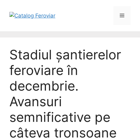
Skip
to
Menu
content
Stadiul șantierelor
feroviare în
decembrie.
Avansuri
semnificative pe
câteva tronsoane