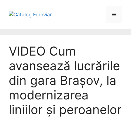
Skip
to
Menu
content
VIDEO Cum
avansează lucrările
din gara Brașov, la
modernizarea
liniilor și peroanelor