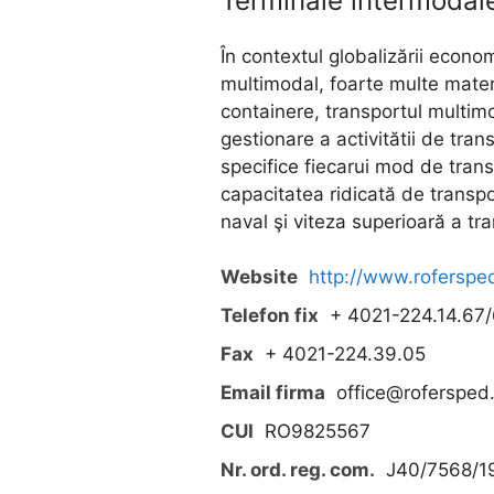
Terminale intermodal
În contextul globalizării econom
multimodal, foarte multe materi
containere, transportul multim
gestionare a activitătii de tra
specifice fiecarui mod de transp
capacitatea ridicată de transpo
naval şi viteza superioară a tra
Website
http://www.roferspe
Telefon fix
+ 4021-224.14.67
Fax
+ 4021-224.39.05
Email firma
office@rofersped
CUI
RO9825567
Nr. ord. reg. com.
J40/7568/1