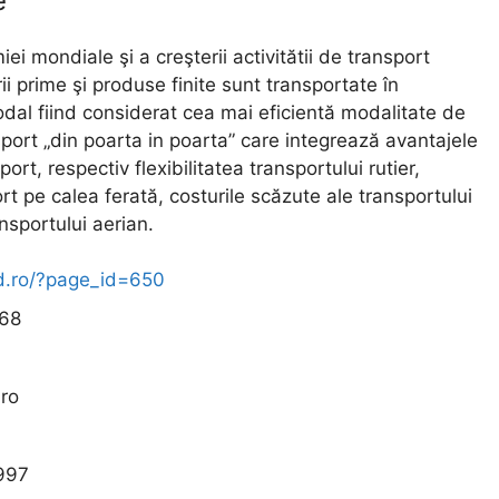
e
iei mondiale şi a creşterii activitătii de transport
i prime şi produse finite sunt transportate în
odal fiind considerat cea mai eficientă modalitate de
nsport „din poarta in poarta” care integrează avantajele
ort, respectiv flexibilitatea transportului rutier,
rt pe calea ferată, costurile scăzute ale transportului
nsportului aerian.
d.ro/?page_id=650
/68
.ro
997