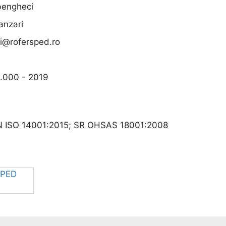
bengheci
anzari
i@rofersped.ro
.000 - 2019
N ISO 14001:2015; SR OHSAS 18001:2008