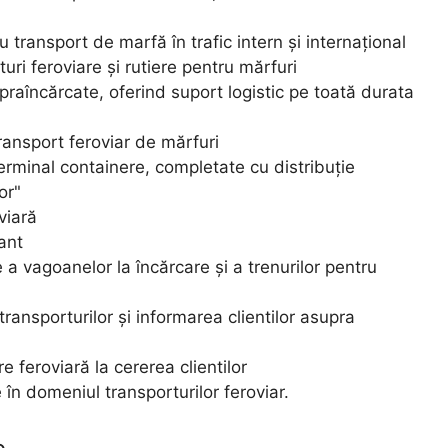
u transport de marfă în trafic intern și internațional
ri feroviare și rutiere pentru mărfuri
raîncărcate, oferind suport logistic pe toată durata
ransport feroviar de mărfuri
terminal containere, completate cu distribuție
or"
viară
lant
a vagoanelor la încărcare și a trenurilor pentru
transporturilor și informarea clientilor asupra
re feroviară la cererea clientilor
 în domeniul transporturilor feroviar.