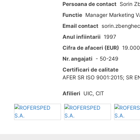
Persoana de contact
Sorin Z
Functie
Manager Marketing V
Email contact
sorin.zbenghec
Anul infiintarii
1997
Cifra de afaceri (EUR)
19.000
Nr. angajati
- 50-249
Certificari de calitate
AFER SR ISO 9001:2015; SR E
Afilieri
UIC, CIT