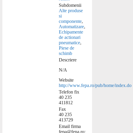
Subdomenii
Alte produse
si
componente
,
Automatizare
,
Echipamente
de actionari
pneumatice
,
Piese de
schimb
Descriere
N/A
Website
http://www.fepa.ro/pub/home/index.do
Telefon fix
40 235
411812
Fax
40 235
413729
Email firma
fepa@fepa.ro;