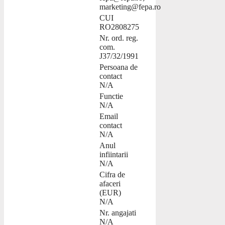
marketing@fepa.ro
CUI
RO2808275
Nr. ord. reg.
com.
J37/32/1991
Persoana de
contact
N/A
Functie
N/A
Email
contact
N/A
Anul
infiintarii
N/A
Cifra de
afaceri
(EUR)
N/A
Nr. angajati
N/A