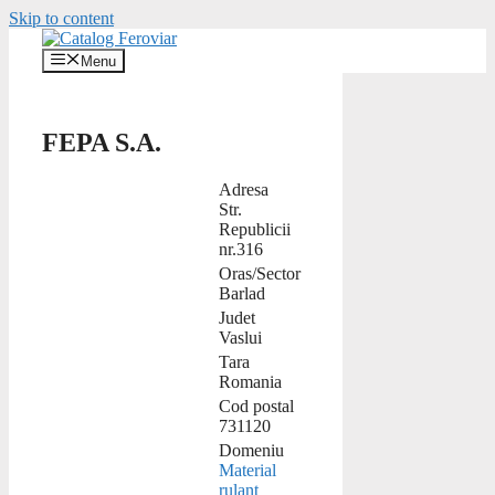
Skip to content
Menu
FEPA S.A.
Adresa
Str.
Republicii
nr.316
Oras/Sector
Barlad
Judet
Vaslui
Tara
Romania
Cod postal
731120
Domeniu
Material
rulant