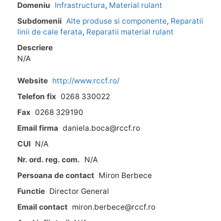
Domeniu
Infrastructura
,
Material rulant
Subdomenii
Alte produse si componente
,
Reparatii
linii de cale ferata
,
Reparatii material rulant
Descriere
N/A
Website
http://www.rccf.ro/
Telefon fix
0268 330022
Fax
0268 329190
Email firma
daniela.boca@rccf.ro
CUI
N/A
Nr. ord. reg. com.
N/A
Persoana de contact
Miron Berbece
Functie
Director General
Email contact
miron.berbece@rccf.ro