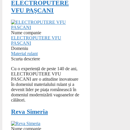
ELECTROPUTERE
VFU PAŞCANI
Nume companie
ELECTROPUTERE VFU
PAŞCANI
Domeniu
Material rulant
Scurta descriere
Cu o experiență de peste 140 de ani,
ELECTROPUTERE VFU
PASCANI are o atitudine inovatoare
în domeniul materialului rulant și a
devenit lider pe piața românească în
domeniul modernizării vagoanelor de
călători.
Reva Simeria
Nume companie