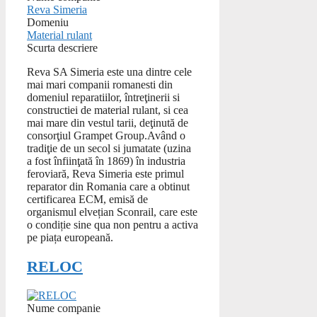
Reva Simeria
Domeniu
Material rulant
Scurta descriere
Reva SA Simeria este una dintre cele
mai mari companii romanesti din
domeniul reparatiilor, întreţinerii si
constructiei de material rulant, si cea
mai mare din vestul tarii, deţinută de
consorţiul Grampet Group.Având o
tradiţie de un secol si jumatate (uzina
a fost înfiinţată în 1869) în industria
feroviară, Reva Simeria este primul
reparator din Romania care a obtinut
certificarea ECM, emisă de
organismul elvețian Sconrail, care este
o condiție sine qua non pentru a activa
pe piața europeană.
RELOC
Nume companie