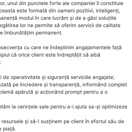
, unul din punctele forte ale companiei îl constituie
asta este formată din oameni pozitivi, inteligenți,
anență modul în care lucrăm și de a găsi soluțiile
regătirea lor ne permite să oferim servicii de calitate
 le îmbunătățim permanent.
secvența cu care ne îndeplinim angajamentele față
piul că orice client este îndreptățit să aibă
:
 de operativitate și siguranță serviciile angajate;
azată pe încredere și transparență, informând complet
oblemă apărută și acționând prompt pentru a o
tăm la cerințele sale pentru a-l ajuta sa-și optimizeze
resursele și să-l susținem pe client în efortul său de
e piață.