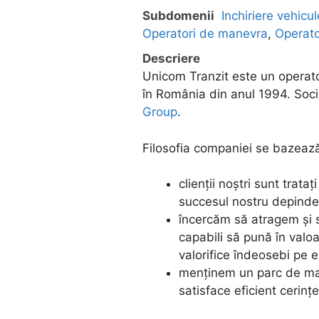
Subdomenii
Inchiriere vehicul
Operatori de manevra
,
Operato
Descriere
Unicom Tranzit este un operato
în România din anul 1994. Soc
Group
.
Filosofia companiei se bazează
clienții noștri sunt trata
succesul nostru depinde 
încercăm să atragem și 
capabili să pună în valo
valorifice îndeosebi pe ei
menținem un parc de mate
satisface eficient cerințe