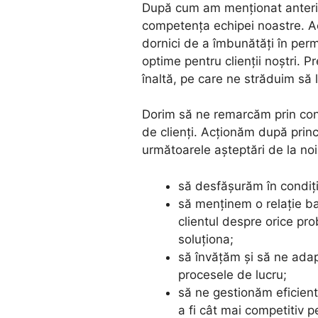
După cum am menționat anterior
competența echipei noastre. Ace
dornici de a îmbunătăți în perm
optime pentru clienții noștri. P
înaltă, pe care ne străduim să
Dorim să ne remarcăm prin con
de clienți. Acționăm după princi
următoarele așteptări de la noi
să desfășurăm în condiții
să menținem o relație b
clientul despre orice pr
soluționa;
să învățăm și să ne adap
procesele de lucru;
să ne gestionăm eficient 
a fi cât mai competitiv p