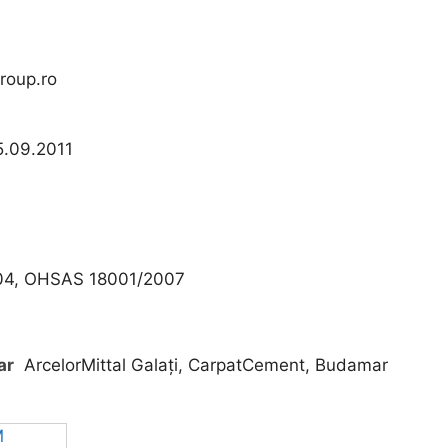
roup.ro
5.09.2011
004, OHSAS 18001/2007
ar
ArcelorMittal Galați, CarpatCement, Budamar