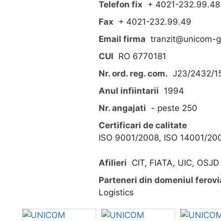
Telefon fix
+ 4021-232.99.48
Fax
+ 4021-232.99.49
Email firma
tranzit@unicom-g
CUI
RO 6770181
Nr. ord. reg. com.
J23/2432/1
Anul infiintarii
1994
Nr. angajati
- peste 250
Certificari de calitate
ISO 9001/2008, ISO 14001/2
Afilieri
CIT, FIATA, UIC, OSJD
Parteneri din domeniul ferovi
Logistics