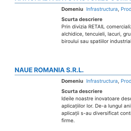
Domeniu
Infrastructura
,
Pro
Scurta descriere
Prin divizia RETAIL comercia
alchidice, tencuieli, lacuri, g
biroului sau spatiilor industria
NAUE ROMANIA S.R.L.
Domeniu
Infrastructura
,
Pro
Scurta descriere
Ideile noastre inovatoare desc
aplicațiilor lor. De-a lungul a
aplicații s-au diversificat co
firme.