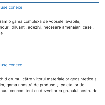
duse conexe
lizam o gama complexa de vopsele lavabile,
runduri, diluanti, adezivi, necesare amenajarii casei,
le
duse conexe
hid drumul către viitorul materialelor geosintetice și
nilor, gama noastră de produse și paleta lor de
ntinuu, concomitent cu dezvoltarea grupului nostru de