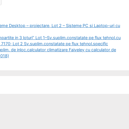
eme Desktop – proiectare, Lot 2 – Sisteme PC si Laptop-uri cu
artite in 3 loturi” Lot 1–Sv.suplim.constatate pe flux tehnol.cu
a 7170; Lot 2 Sv.suplim.constatate pe flux tehnol.specific
plim. de inloc.calculator climatizare Faiveley cu calculator de
2018)