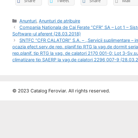
Share
Tweet
Share
Mail
Anunturi
,
Anunturi de atribuire
Compania Nationala de Cai Ferate “CFR” SA – Lot 1 – Sist
Software-ul aferent (28.03.2018)
SNTFC “CFR CALATORI” S.A. – ,,Servicii suplimentare – imp
ocazia efect.serv.de rep. planif.tip RTG la vag.de dormit seri
rep.planif. tip RTG la vag. de calatori 2170 001-0; Lot 3-Sv.su
climatizare tip SAERP la vag.de calatori 2296 007-9 (28.03.
© 2023 Catalog Feroviar. All rights reserved.