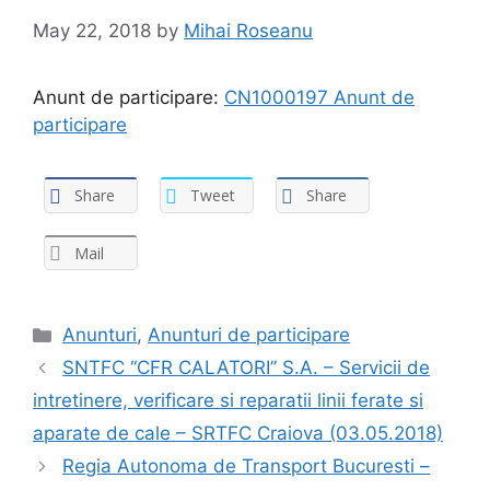
May 22, 2018
by
Mihai Roseanu
Anunt de participare:
CN1000197 Anunt de
participare
Share
Tweet
Share
Mail
Anunturi
,
Anunturi de participare
SNTFC “CFR CALATORI” S.A. – Servicii de
intretinere, verificare si reparatii linii ferate si
aparate de cale – SRTFC Craiova (03.05.2018)
Regia Autonoma de Transport Bucuresti –