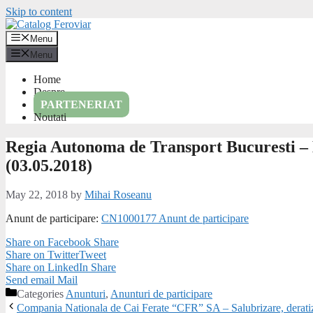
Skip to content
Menu
Menu
Home
Despre
PARTENERIAT
Noutati
Regia Autonoma de Transport Bucuresti – K
(03.05.2018)
May 22, 2018
by
Mihai Roseanu
Anunt de participare:
CN1000177 Anunt de participare
Share on Facebook
Share
Share on Twitter
Tweet
Share on LinkedIn
Share
Send email
Mail
Categories
Anunturi
,
Anunturi de participare
Compania Nationala de Cai Ferate “CFR” SA – Salubrizare, deratizare 