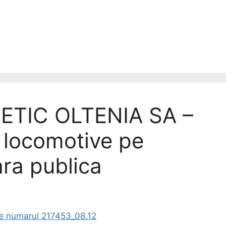
TIC OLTENIA SA –
t locomotive pe
ara publica
re numarul 217453_08.12