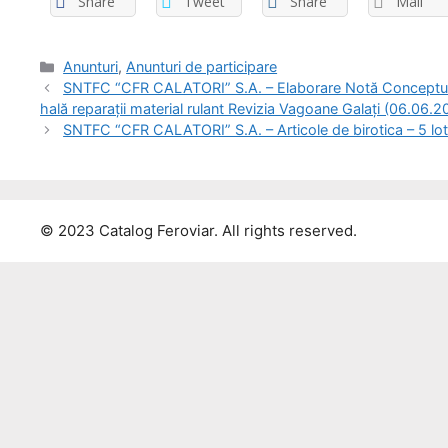
Share
Tweet
Share
Mail
Anunturi
,
Anunturi de participare
SNTFC “CFR CALATORI” S.A. – Elaborare Notă Conceptuală 
hală reparații material rulant Revizia Vagoane Galați (06.06.2
SNTFC “CFR CALATORI” S.A. – Articole de birotica – 5 lot
© 2023 Catalog Feroviar. All rights reserved.