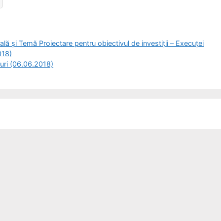
și Temă Proiectare pentru obiectivul de investiții – Execuței
018)
uri (06.06.2018)