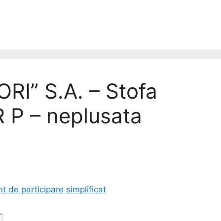
I” S.A. – Stofa
R P – neplusata
de participare simplificat