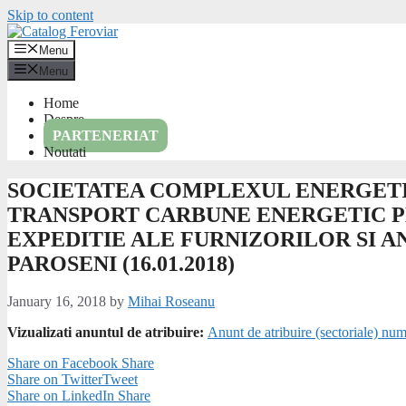
Skip to content
Menu
Menu
Home
Despre
PARTENERIAT
Noutati
SOCIETATEA COMPLEXUL ENERGETIC
TRANSPORT CARBUNE ENERGETIC PE
EXPEDITIE ALE FURNIZORILOR SI A
PAROSENI (16.01.2018)
January 16, 2018
by
Mihai Roseanu
Vizualizati anuntul de atribuire:
Anunt de atribuire (sectoriale) n
Share on Facebook
Share
Share on Twitter
Tweet
Share on LinkedIn
Share